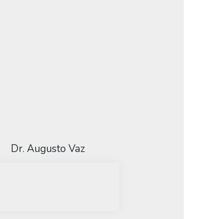
Dr. Augusto Vaz