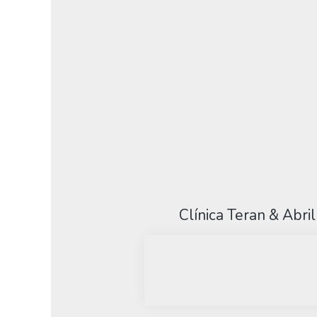
Clínica Teran & Abril