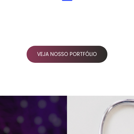
digital
VEJA NOSSO PORTFÓLIO